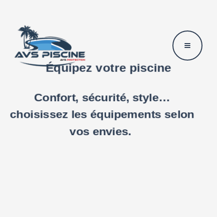
Aller
Ma
au
Me
contenu
Équipez votre piscine
Confort, sécurité, style…
choisissez les équipements selon
vos envies.